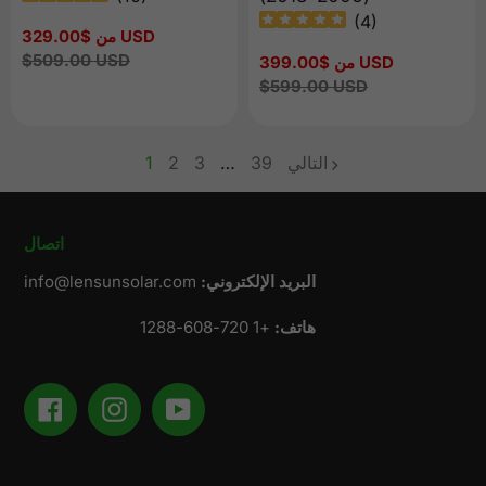
(
4
)
من $329.00 USD
سعر
البيع
السعر
$509.00 USD
من $399.00 USD
سعر
العادي
البيع
السعر
$599.00 USD
العادي
التالي
39
…
3
2
1
page
page
page
اتصال
البريد الإلكتروني:
info@lensunsolar.com
هاتف:
+1 720-608-1288
Facebook
Instagram
YouTube