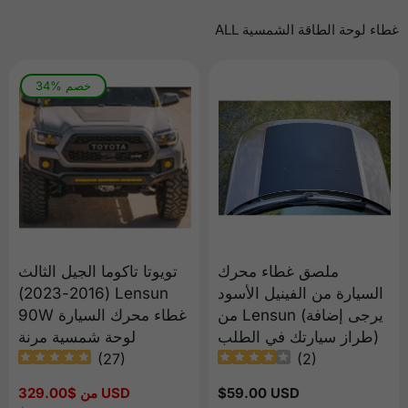
غطاء لوحة الطاقة الشمسية ALL
34% خصم
ملصق غطاء محرك
تويوتا تاكوما الجيل الثالث
السيارة من الفينيل الأسود
(2016-2023) Lensun
من Lensun (يرجى إضافة
90W غطاء محرك السيارة
طراز سيارتك في الطلب)
لوحة شمسية مرنة
(
27
)
(
2
)
السعر
$59.00 USD
من $329.00 USD
سعر