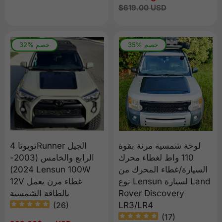
العادي
البيع
السعر
$619.00 USD
العادي
35% خصم
32% خصم
لوحة شمسية مرنة بقوة
تويوتا 4Runner الجيل
110 واط لغطاء محرك
الرابع والخامس (2003-
السيارة/غطاء المحرك من
2024) Lensun 100W
نوع Lensun لسيارة Land
12V غطاء مرن يعمل
Rover Discovery
بالطاقة الشمسية
(
26
)
LR3/LR4
(
17
)