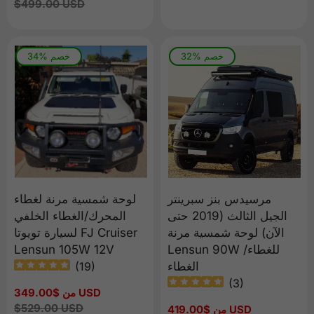
العادي
البيع
السعر
$499.00 USD
العادي
32% خصم
34% خصم
مرسيدس بنز سبرينتر
لوحة شمسية مرنة لغطاء
الجيل الثالث (2019 حتى
المحرك/الغطاء الخلفي
الآن) لوحة شمسية مرنة
لسيارة تويوتا FJ Cruiser
Lensun 90W للغطاء/
Lensun 105W 12V
الغطاء
)
19
(
(
3
)
من $349.00 USD
سعر
البيع
السعر
$529.00 USD
من $419.00 USD
سعر