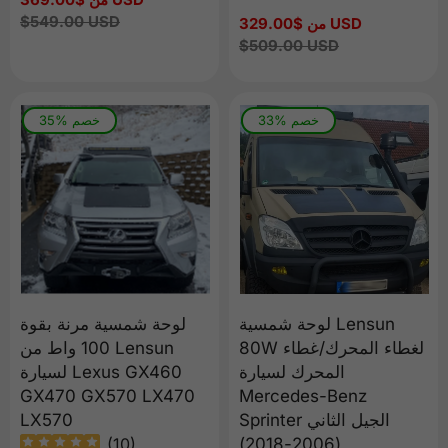
البيع
السعر
$549.00 USD
من $329.00 USD
سعر
العادي
البيع
السعر
$509.00 USD
العادي
33% خصم
35% خصم
لوحة شمسية Lensun
لوحة شمسية مرنة بقوة
80W لغطاء المحرك/غطاء
100 واط من Lensun
المحرك لسيارة
لسيارة Lexus GX460
GX470 GX570 LX470
Mercedes-Benz
Sprinter الجيل الثاني
LX570
(
10
)
(2006-2018)