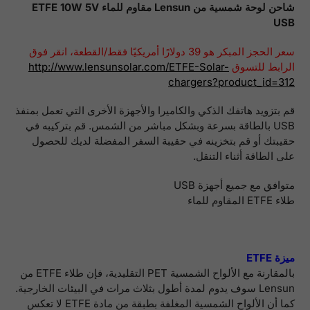
شاحن لوحة شمسية من Lensun مقاوم للماء ETFE 10W 5V
USB
سعر الحجز المبكر هو 39 دولارًا أمريكيًا فقط/القطعة، انقر فوق
الرابط للتسوق
http://www.lensunsolar.com/ETFE-Solar-
chargers?product_id=312
قم بتزويد هاتفك الذكي والكاميرا والأجهزة الأخرى التي تعمل بمنفذ
USB بالطاقة بسرعة وبشكل مباشر من الشمس. قم بتركيبه في
حقيبتك أو قم بتخزينه في حقيبة السفر المفضلة لديك للحصول
على الطاقة أثناء التنقل.
متوافق مع جميع أجهزة USB
طلاء ETFE المقاوم للماء
ميزة ETFE
بالمقارنة مع الألواح الشمسية PET التقليدية، فإن طلاء ETFE من
Lensun سوف يدوم لمدة أطول بثلاث مرات في البيئات الخارجية.
كما أن الألواح الشمسية المغلفة بطبقة من مادة ETFE لا تعكس