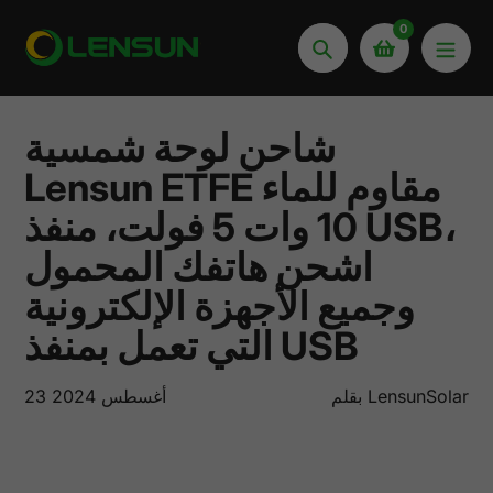
انتقل
0
إلى
يبحث
المحتوى
شاحن لوحة شمسية
Lensun ETFE مقاوم للماء
10 وات 5 فولت، منفذ USB،
اشحن هاتفك المحمول
وجميع الأجهزة الإلكترونية
التي تعمل بمنفذ USB
بقلم LensunSolar
23 أغسطس 2024