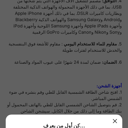
4.
التوافق:
مصمم لتشغيل آلاف الأجهزة التي يتم شحنها من
USB، بما في ذلك الأجهزة المحمولة والهواتف الذكية المختلفة
وبطاريات كاميرات DSLR. بما في ذلك أجهزة Apple iPhone
وAndroid وSamsung Galaxy والهواتف الذكية Blackberry
وأجهزة Apple iPads وأجهزة Samsung اللوحية وأجهزة iPod
وSony وNikon وCanon وكاميرات GoPro الرقمية
5.
مقاوم للماء للاستخدام اليومي
: مقاوم للأشعة فوق البنفسجية
والخدش للاستخدام لفترات طويلة
6.
الضمان:
ضمان لمدة 24 شهرًا على عيوب المواد والصناعة
أجهزة الشحن:
1. افتح شاحن الطاقة الشمسية القابل للطي وقم بنشره في ضوء
الشمس المباشر.
2. قم بتوصيل الشاحن الشمسي القابل للطي بالهاتف المحمول أو
بنك الطاقة وما إلى ذلك من خلال الكابل. سيشحن الشاحن
الشمسي القابل للطي الأجهزة تلقائيًا.
كن أول من يعرف...