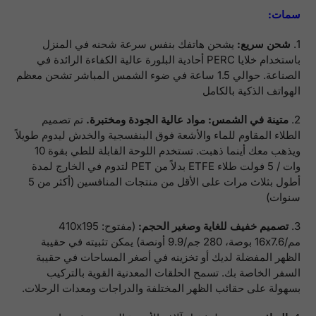
سمات:
1.
شحن سريع:
يشحن هاتفك بنفس سرعة شحنه في المنزل
باستخدام خلايا PERC أحادية البلورة عالية الكفاءة الرائدة في
الصناعة. حوالي 1.5 ساعة في ضوء الشمس المباشر تشحن معظم
الهواتف الذكية بالكامل
2.
متينة في الشمس: مواد عالية الجودة ومختبرة.
تم تصميم
الطلاء المقاوم للماء والأشعة فوق البنفسجية والخدش ليدوم طويلاً
ويذهب معك أينما ذهبت. تستخدم اللوحة القابلة للطي بقوة 10
وات / 5 فولت طلاء ETFE بدلاً من PET لتدوم في الخارج لمدة
أطول بثلاث مرات على الأقل من منتجات المنافسين (أكثر من 5
سنوات)
3.
تصميم خفيف للغاية وصغير الحجم:
(مفتوح: 410x195
مم/16x7.6 بوصة، 280 جم/9.9 أونصة) يمكن تثبيته في حقيبة
الظهر المفضلة لديك أو تخزينه في أصغر المساحات في حقيبة
السفر الخاصة بك. تسمح الحلقات المعدنية القوية بالتركيب
بسهولة على حقائب الظهر المختلفة والدراجات ومعدات الرحلات.