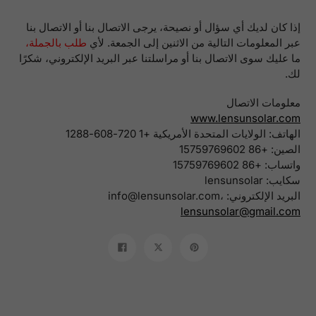
إذا كان لديك أي سؤال أو نصيحة، يرجى الاتصال بنا أو الاتصال بنا
عبر المعلومات التالية من الاثنين إلى الجمعة. لأي
طلب بالجملة،
ما عليك سوى الاتصال بنا أو مراسلتنا عبر البريد الإلكتروني، شكرًا
لك.
معلومات الاتصال
www.lensunsolar.com
الهاتف: الولايات المتحدة الأمريكية +1 720-608-1288
الصين: +86 15759769602
واتساب: +86 15759769602
سكايب: lensunsolar
البريد الإلكتروني: info@lensunsolar.com،
lensunsolar@gmail.com
ثبت
تغريدة
شارك
على
على
على
بينتريست
تويتر
الفيسبوك