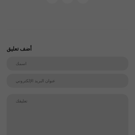
على
على
على
بينتريست
تويتر
الفيسبوك
أضف تعليق