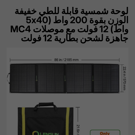
لوحة شمسية قابلة للطي خفيفة
الوزن بقوة 200 واط (5x40
واط) 12 فولت مع موصلات MC4
جاهزة لشحن بطارية 12 فولت