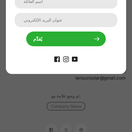
الوزن الصافي: 5.9 كجم (13 رطلاً)
جميع البيانات الفنية في حالة الاختبار القياسية AM=1.5،
E=1000W/mm، Tc=25℃
معلومات الاتصال
يُقدِّم
www.lensunsolar.com
الهاتف: الولايات المتحدة الأمريكية +1 720-608-1288
الصين: +86 15759769602
واتساب: +86 15759769602
سكايب: lensunsolar
البريد الإلكتروني: info@lensunsolar.com،
lensunsolar@gmail.com
تم وضع علامة مع:
Company News
ثبت
تغريدة
شارك